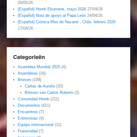
20/05/26
(Español) Horeb Ekumene, mayo 2026
27/04/26
(Español) Nota de apoyo al Papa León
24/04/26
(Español) Crónica Mes de Nazaret , Chile, febrero 2026
17/04/26
Categorieën
Asamblea Mundial 2025
(4)
Asambleas
(18)
Brieven
(109)
Cartas de Aurelio
(33)
Brieven van Carlos Roberto
(2)
Comunidad Horeb
(211)
Documentos
(421)
Encuentros
(7)
Entrevistas
(4)
Equipo internacional
(11)
Fraternidad
(7)