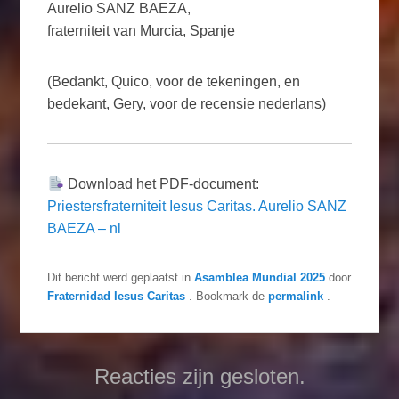
Aurelio SANZ BAEZA,
fraterniteit van Murcia, Spanje
(Bedankt, Quico, voor de tekeningen, en
bedekant, Gery, voor de recensie nederlans)
Download het PDF-document:
Priestersfraterniteit Iesus Caritas. Aurelio SANZ
BAEZA – nl
Dit bericht werd geplaatst in
Asamblea Mundial 2025
door
Fraternidad Iesus Caritas
. Bookmark de
permalink
.
Reacties zijn gesloten.