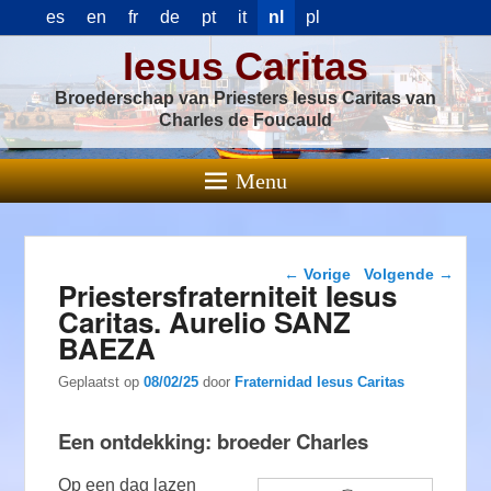
es
en
fr
de
pt
it
nl
pl
Iesus Caritas
Broederschap van Priesters Iesus Caritas van
Charles de Foucauld
Menu
Berichtnavigatie
←
Vorige
Volgende
→
Priestersfraterniteit Iesus
Caritas. Aurelio SANZ
BAEZA
Geplaatst op
08/02/25
door
Fraternidad Iesus Caritas
Een ontdekking: broeder Charles
Op een dag lazen