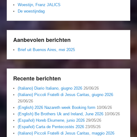
Woestijn, Franz JALICS
De woestijndag
Aanbevolen berichten
Brief uit Buenos Aires, mei 2025
Recente berichten
(Italiano) Diario Italiano, giugno 2026
26/06/26
(Italiano) Piccoli Fratelli di Jesus Caritas, giugno 2026
26/06/26
(English) 2026 Nazareth week Booking form
10/06/26
(English) Be Brothers Uk and Ireland, June 2026
10/06/26
(Español) Horeb Ekumene, junio 2026
29/05/26
(Español) Carta de Pentecostés 2026
23/05/26
(Italiano) Piccoli Fratelli di Jesus Caritas, maggio 2026