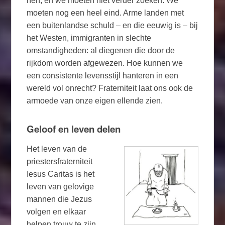
hen, en we moeten niet verder zoeken. We
moeten nog een heel eind. Arme landen met
een buitenlandse schuld – en die eeuwig is – bij
het Westen, immigranten in slechte
omstandigheden: al diegenen die door de
rijkdom worden afgewezen. Hoe kunnen we
een consistente levensstijl hanteren in een
wereld vol onrecht? Fraterniteit laat ons ook de
armoede van onze eigen ellende zien.
Geloof en leven delen
Het leven van de
priestersfraterniteit
Iesus Caritas is het
leven van gelovige
mannen die Jezus
volgen en elkaar
helpen trouw te zijn