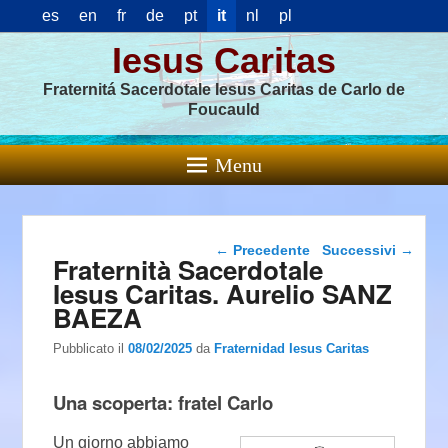
es
en
fr
de
pt
it
nl
pl
Iesus Caritas
Fraternitá Sacerdotale Iesus Caritas de Carlo de
Foucauld
Menu
Navigazione articolo
←
Precedente
Successivi
→
Fraternità Sacerdotale
Iesus Caritas. Aurelio SANZ
BAEZA
Pubblicato il
08/02/2025
da
Fraternidad Iesus Caritas
Una scoperta: fratel Carlo
Un giorno abbiamo