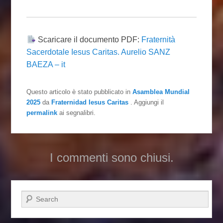
Scaricare il documento PDF:
Fraternità
Sacerdotale Iesus Caritas. Aurelio SANZ
BAEZA – it
Questo articolo è stato pubblicato in
Asamblea Mundial
2025
da
Fraternidad Iesus Caritas
. Aggiungi il
permalink
ai segnalibri.
I commenti sono chiusi.
Cerca