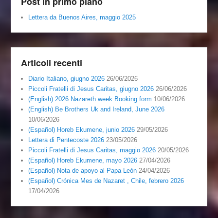
Post in primo piano
Lettera da Buenos Aires, maggio 2025
Articoli recenti
Diario Italiano, giugno 2026
26/06/2026
Piccoli Fratelli di Jesus Caritas, giugno 2026
26/06/2026
(English) 2026 Nazareth week Booking form
10/06/2026
(English) Be Brothers Uk and Ireland, June 2026
10/06/2026
(Español) Horeb Ekumene, junio 2026
29/05/2026
Lettera di Pentecoste 2026
23/05/2026
Piccoli Fratelli di Jesus Caritas, maggio 2026
20/05/2026
(Español) Horeb Ekumene, mayo 2026
27/04/2026
(Español) Nota de apoyo al Papa León
24/04/2026
(Español) Crónica Mes de Nazaret , Chile, febrero 2026
17/04/2026