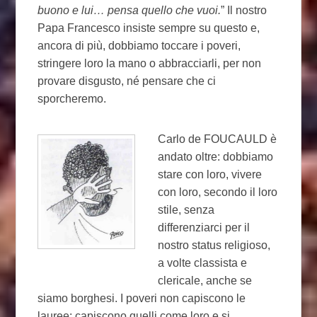
buono e lui… pensa quello che vuoi.
” Il nostro
Papa Francesco insiste sempre su questo e,
ancora di più, dobbiamo toccare i poveri,
stringere loro la mano o abbracciarli, per non
provare disgusto, né pensare che ci
sporcheremo.
Carlo de FOUCAULD è
andato oltre: dobbiamo
stare con loro, vivere
con loro, secondo il loro
stile, senza
differenziarci per il
nostro status religioso,
a volte classista e
clericale, anche se
siamo borghesi. I poveri non capiscono le
lauree: capiscono quelli come loro e si