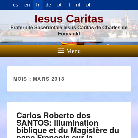
es
en
fr
de
pt
it
nl
pl
Iesus Caritas
Fraternité Sacerdotale Iesus Caritas de Charles de
Foucauld
Menu
MOIS :
MARS 2018
Carlos Roberto dos
SANTOS: Illumination
biblique et du Magistère du
pape François sur la