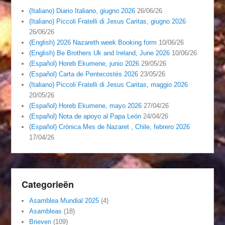
(Italiano) Diario Italiano, giugno 2026
26/06/26
(Italiano) Piccoli Fratelli di Jesus Caritas, giugno 2026
26/06/26
(English) 2026 Nazareth week Booking form
10/06/26
(English) Be Brothers Uk and Ireland, June 2026
10/06/26
(Español) Horeb Ekumene, junio 2026
29/05/26
(Español) Carta de Pentecostés 2026
23/05/26
(Italiano) Piccoli Fratelli di Jesus Caritas, maggio 2026
20/05/26
(Español) Horeb Ekumene, mayo 2026
27/04/26
(Español) Nota de apoyo al Papa León
24/04/26
(Español) Crónica Mes de Nazaret , Chile, febrero 2026
17/04/26
Categorieën
Asamblea Mundial 2025
(4)
Asambleas
(18)
Brieven
(109)