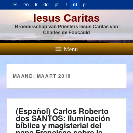
es
en
fr
de
pt
it
nl
pl
Iesus Caritas
Broederschap van Priesters Iesus Caritas van
Charles de Foucauld
Menu
MAAND:
MAART 2018
(Español) Carlos Roberto
dos SANTOS: Iluminación
bíblica y magisterial del
papa Francisco sobre la