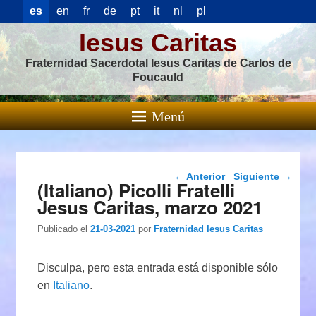
es
en
fr
de
pt
it
nl
pl
Iesus Caritas
Fraternidad Sacerdotal Iesus Caritas de Carlos de
Foucauld
Menú
Navegación de
←
Anterior
Siguiente
→
(Italiano) Picolli Fratelli
entradas
Jesus Caritas, marzo 2021
Publicado el
21-03-2021
por
Fraternidad Iesus Caritas
Disculpa, pero esta entrada está disponible sólo
en
Italiano
.