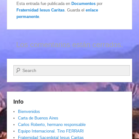
Esta entrada fue publicada en
Documentos
por
Fraternidad Iesus Caritas
. Guarda el
enlace
permanente
.
Los comentarios están cerrados.
Buscar
Info
Bienvenidos
Carta de Buenos Aires
Carlos Roberto, hermano responsable
Equipo Internacional. Tino FERRARI
Fraternidad Sacerdotal Iesus Caritas