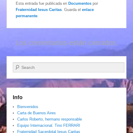
Esta entrada fue publicada en
Documentos
por
Fraternidad Iesus Caritas
. Guarda el
enlace
permanente
.
Los comentarios están cerrados.
Buscar
Info
Bienvenidos
Carta de Buenos Aires
Carlos Roberto, hermano responsable
Equipo Internacional. Tino FERRARI
Fraternidad Sacerdotal Iesus Caritas