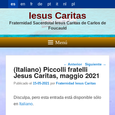
es
en
fr
de
pt
it
nl
pl
Iesus Caritas
Fraternidad Sacerdotal Iesus Caritas de Carlos de
Foucauld
Menú
Navegación de
←
Anterior
Siguiente
→
(Italiano) Piccolli fratelli
entradas
Jesus Caritas, maggio 2021
Publicado el
15-05-2021
por
Fraternidad Iesus Caritas
Disculpa, pero esta entrada está disponible sólo
en
Italiano
.