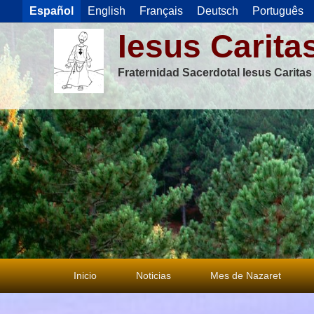
Español
English
Français
Deutsch
Português
Iesus Carita
Fraternidad Sacerdotal Iesus Carita
Menú
Inicio
Noticias
Mes de Nazaret
principal