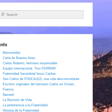
Buscar
Info
Bienvenidos
Carta de Buenos Aires
Carlos Roberto, hermano responsable
Equipo Internacional. Tino FERRARI
Fraternidad Sacerdotal Iesus Caritas
San Carlos de FOUCAULD, una vida desconcertante
Escritos originales del hermano Carlos en Viviers,
Francia
Nazaret
La Revisión de Vida
La pertenencia a la Fraternidad
Historia de la Fraternidad