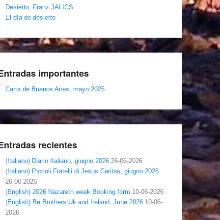
Desierto, Franz JALICS
El día de desierto
Entradas importantes
Carta de Buenos Aires, mayo 2025
Entradas recientes
(Italiano) Diario Italiano, giugno 2026
26-06-2026
(Italiano) Piccoli Fratelli di Jesus Caritas, giugno 2026
26-06-2026
(English) 2026 Nazareth week Booking form
10-06-2026
(English) Be Brothers Uk and Ireland, June 2026
10-06-
2026