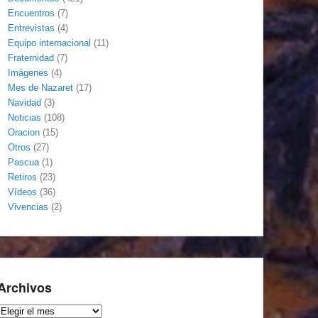
Encuentros
(7)
Entrevistas
(4)
Equipo internacional
(11)
Fraternidad
(7)
Imágenes
(4)
Mes de Nazaret
(17)
Navidad
(3)
Noticias
(108)
Oracion
(15)
Otros
(27)
Pascua
(1)
Retiros
(23)
Vídeos
(36)
Vivencias
(2)
Archivos
Archivos