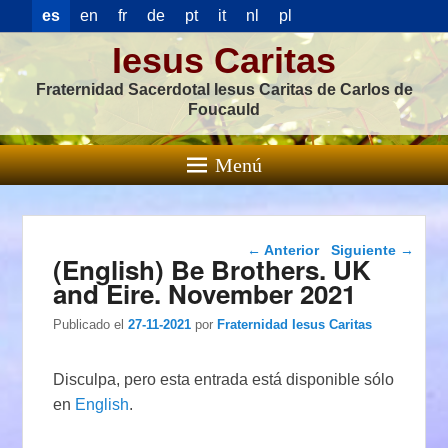
es
en
fr
de
pt
it
nl
pl
Iesus Caritas
Fraternidad Sacerdotal Iesus Caritas de Carlos de
Foucauld
Menú
Navegación de
←
Anterior
Siguiente
→
(English) Be Brothers. UK
entradas
and Eire. November 2021
Publicado el
27-11-2021
por
Fraternidad Iesus Caritas
Disculpa, pero esta entrada está disponible sólo
en
English
.