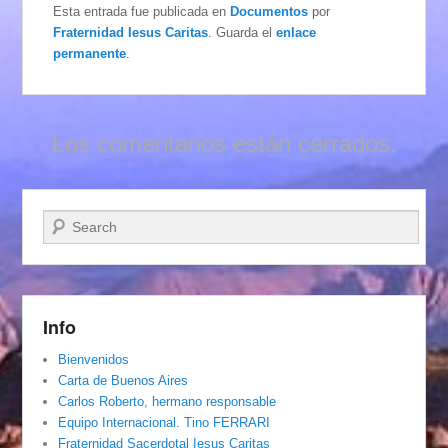
Esta entrada fue publicada en
Documentos
por
Fraternidad Iesus Caritas
. Guarda el
enlace
permanente
.
Los comentarios están cerrados.
Buscar
Info
Bienvenidos
Carta de Buenos Aires
Carlos Roberto, hermano responsable
Equipo Internacional. Tino FERRARI
Fraternidad Sacerdotal Iesus Caritas