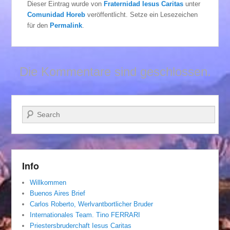
Dieser Eintrag wurde von
Fraternidad Iesus Caritas
unter
Comunidad Horeb
veröffentlicht. Setze ein Lesezeichen
für den
Permalink
.
Die Kommentare sind geschlossen.
Suchen
Info
Willkommen
Buenos Aires Brief
Carlos Roberto, Werlvantbortlicher Bruder
Internationales Team. Tino FERRARI
Priestersbruderchaft Iesus Caritas