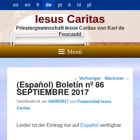
es
en
fr
de
pt
it
nl
pl
Iesus Caritas
Priestergmeinschaft Iesus Caritas von Karl de
Foucauld
Menü
Beitragsnavigation
←
Vorheriger
Nächster
→
(Español) Boletín nº 86
SEPTIEMBRE 2017
Veröffentlicht am
04/09/2017
von
Fraternidad Iesus
Caritas
Leider ist der Eintrag nur auf
Español
verfügbar.