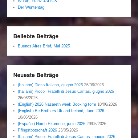
Wüste, Franz JALICS
Der Wüntentag
Beliebte Beiträge
Buenos Aires Brief, Mai 2025
Neueste Beiträge
(Italiano) Diario Italiano, giugno 2026
26/06/2026
(Italiano) Piccoli Fratelli di Jesus Caritas, giugno 2026
26/06/2026
(English) 2026 Nazareth week Booking form
10/06/2026
(English) Be Brothers Uk and Ireland, June 2026
10/06/2026
(Español) Horeb Ekumene, junio 2026
29/05/2026
Pfingstbotschaft 2026
23/05/2026
(Italiano) Piccoli Fratelli di Jesus Caritas, maggio 2026