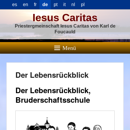
es
en
fr
de
pt
it
nl
pl
Iesus Caritas
Priestergmeinschaft Iesus Caritas von Karl de
Foucauld
Menü
Der Lebensrückblick
Der Lebensrückblick,
Bruderschaftsschule