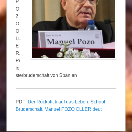
P
O
Z
O
O
LL
E
R,
Pr
ie
sterbruderschaft von Spanien
PDF:
Der Rûckblick auf das Leben, School
Bruderschaft. Manuel POZO OLLER deut