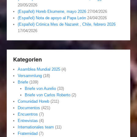
20/05/2026
(Español) Horeb Ekumene, mayo 2026
27/04/2026
(Español) Nota de apoyo al Papa León
24/04/2026
(Español) Crónica Mes de Nazaret , Chile, febrero 2026
17/04/2026
Kategorien
Asamblea Mundial 2025
(4)
Versammlung
(18)
Briefe
(109)
Briefe von Aurelio
(33)
Briefe von Carlos Roberto
(2)
Comunidad Horeb
(211)
Documentos
(421)
Encuentros
(7)
Entrevistas
(4)
Internationales team
(11)
Fraternidad
(7)