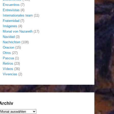
Encuentros
(7)
Entrevistas
(4)
Internationales team
(11)
Fraternidad
(7)
Imágenes
(4)
Monat von Nazareth
(17)
Navidad
(3)
Nachrichten
(108)
Oracion
(15)
Otros
(27)
Pascua
(1)
Retiros
(23)
Vídeos
(36)
Vivencias
(2)
Archiv
Archiv