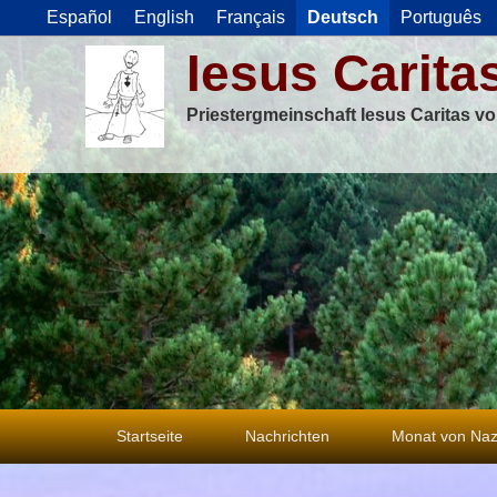
Español
English
Français
Deutsch
Português
Iesus Carita
Priestergmeinschaft Iesus Caritas v
Primäres
Startseite
Nachrichten
Monat von Naz
Menü