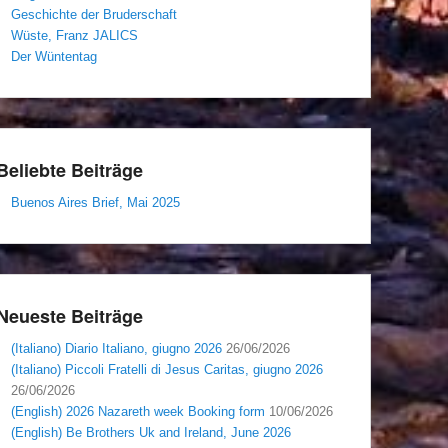
Geschichte der Bruderschaft
Wüste, Franz JALICS
Der Wüntentag
Beliebte Beiträge
Buenos Aires Brief, Mai 2025
Neueste Beiträge
(Italiano) Diario Italiano, giugno 2026
26/06/2026
(Italiano) Piccoli Fratelli di Jesus Caritas, giugno 2026
26/06/2026
(English) 2026 Nazareth week Booking form
10/06/2026
(English) Be Brothers Uk and Ireland, June 2026