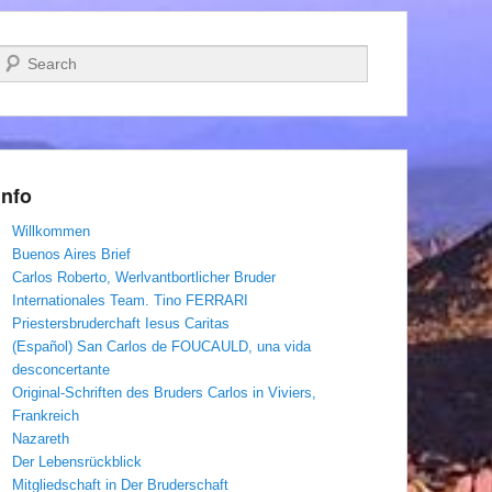
Suchen
Info
Willkommen
Buenos Aires Brief
Carlos Roberto, Werlvantbortlicher Bruder
Internationales Team. Tino FERRARI
Priestersbruderchaft Iesus Caritas
(Español) San Carlos de FOUCAULD, una vida
desconcertante
Original-Schriften des Bruders Carlos in Viviers,
Frankreich
Nazareth
Der Lebensrückblick
Mitgliedschaft in Der Bruderschaft