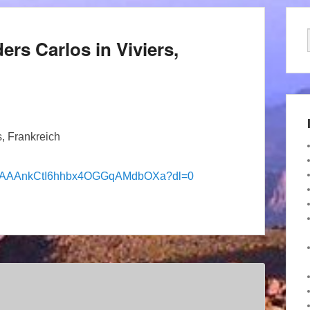
ers Carlos in Viviers,
s, Frankreich
ban/AAAnkCtI6hhbx4OGGqAMdbOXa?dl=0