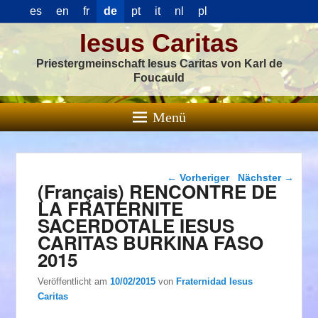
es
en
fr
de
pt
it
nl
pl
Iesus Caritas
Priestergmeinschaft Iesus Caritas von Karl de
Foucauld
Menü
Beitragsnavigation
←
Vorheriger
Nächster
→
(Français) RENCONTRE DE
LA FRATERNITE
SACERDOTALE IESUS
CARITAS BURKINA FASO
2015
Veröffentlicht am
10/02/2015
von
Fraternidad Iesus
Caritas