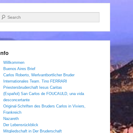
Suchen
Info
Willkommen
Buenos Aires Brief
Carlos Roberto, Werlvantbortlicher Bruder
Internationales Team. Tino FERRARI
Priestersbruderchaft Iesus Caritas
(Español) San Carlos de FOUCAULD, una vida
desconcertante
Original-Schriften des Bruders Carlos in Viviers,
Frankreich
Nazareth
Der Lebensrückblick
Mitgliedschaft in Der Bruderschaft