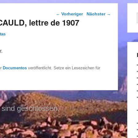
Beitragsnavigation
←
Vorheriger
Nächster
→
CAULD, lettre de 1907
tas
r.
er
Documentos
veröffentlicht. Setze ein Lesezeichen für
sind geschlossen.