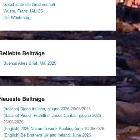
Geschichte der Bruderschaft
Wüste, Franz JALICS
Der Wüntentag
Beliebte Beiträge
Buenos Aires Brief, Mai 2025
Neueste Beiträge
(Italiano) Diario Italiano, giugno 2026
26/06/2026
(Italiano) Piccoli Fratelli di Jesus Caritas, giugno 2026
26/06/2026
(English) 2026 Nazareth week Booking form
10/06/2026
(English) Be Brothers Uk and Ireland, June 2026