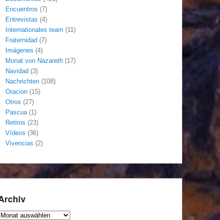
Encuentros
(7)
Entrevistas
(4)
Internationales team
(11)
Fraternidad
(7)
Imágenes
(4)
Monat von Nazareth
(17)
Navidad
(3)
Nachrichten
(108)
Oracion
(15)
Otros
(27)
Pascua
(1)
Retiros
(23)
Vídeos
(36)
Vivencias
(2)
Archiv
Archiv