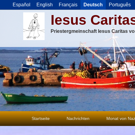
Español
English
Français
Deutsch
Português
Iesus Carita
Priestergmeinschaft Iesus Caritas v
Primäres
Startseite
Nachrichten
Monat von Naz
Menü