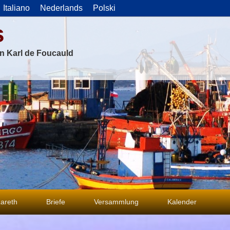
Italiano
Nederlands
Polski
s
on Karl de Foucauld
areth
Briefe
Versammlung
Kalender