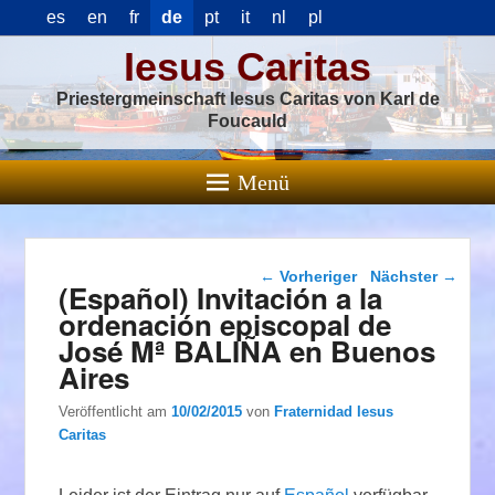
es
en
fr
de
pt
it
nl
pl
Iesus Caritas
Priestergmeinschaft Iesus Caritas von Karl de
Foucauld
Menü
Beitragsnavigation
←
Vorheriger
Nächster
→
(Español) Invitación a la
ordenación episcopal de
José Mª BALIÑA en Buenos
Aires
Veröffentlicht am
10/02/2015
von
Fraternidad Iesus
Caritas