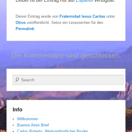
Leider ist der Eintrag nur auf
Español
verfügbar.
Dieser Eintrag wurde von
Fraternidad Iesus Caritas
unter
Otros
veröffentlicht. Setze ein Lesezeichen für den
Permalink
.
Die Kommentare sind geschlossen.
Suchen
Info
Willkommen
Buenos Aires Brief
Carlos Roberto, Werlvantbortlicher Bruder