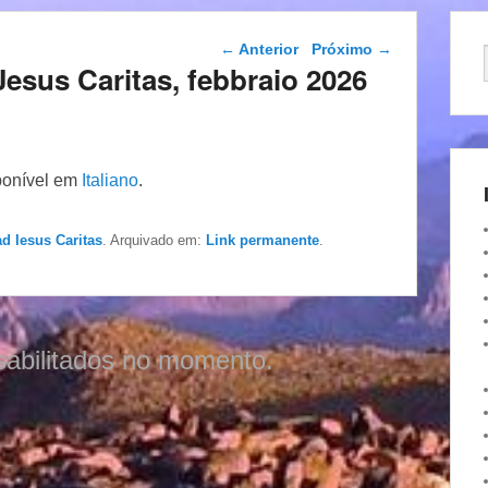
Navegação das
←
Anterior
Próximo
→
postagens
i Jesus Caritas, febbraio 2026
ponível em
Italiano
.
ad Iesus Caritas
. Arquivado em:
Link permanente
.
sabilitados no momento.