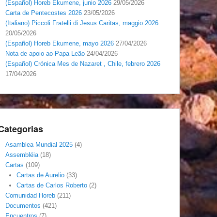
(Español) Horeb Ekumene, junio 2026
29/05/2026
Carta de Pentecostes 2026
23/05/2026
(Italiano) Piccoli Fratelli di Jesus Caritas, maggio 2026
20/05/2026
(Español) Horeb Ekumene, mayo 2026
27/04/2026
Nota de apoio ao Papa Leão
24/04/2026
(Español) Crónica Mes de Nazaret , Chile, febrero 2026
17/04/2026
Categorias
Asamblea Mundial 2025
(4)
Assembléia
(18)
Cartas
(109)
Cartas de Aurelio
(33)
Cartas de Carlos Roberto
(2)
Comunidad Horeb
(211)
Documentos
(421)
Encuentros
(7)