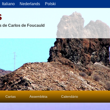
Italiano
Nederlands
Polski
s
as de Carlos de Foucauld
Cartas
Assembléia
Calendário