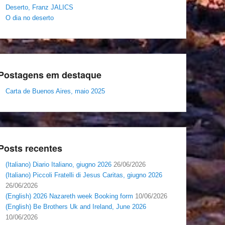
Deserto, Franz JALICS
O dia no deserto
Postagens em destaque
Carta de Buenos Aires, maio 2025
Posts recentes
(Italiano) Diario Italiano, giugno 2026
26/06/2026
(Italiano) Piccoli Fratelli di Jesus Caritas, giugno 2026
26/06/2026
(English) 2026 Nazareth week Booking form
10/06/2026
(English) Be Brothers Uk and Ireland, June 2026
10/06/2026