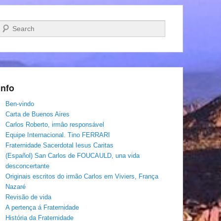
Pesquisar…
Info
Ben-vindo
Carta de Buenos Aires
Carlos Roberto, irmâo responsável
Equipe Internacional. Tino FERRARI
Fraternidade Sacerdotal Iesus Caritas
(Español) San Carlos de FOUCAULD, una vida
desconcertante
Originais escritos do irmão Carlos em Viviers, França
Nazaré
Revisão de vida
A pertença á Fraternidade
História da Fraternidade