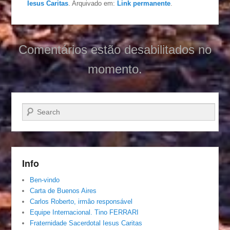
Iesus Caritas
. Arquivado em:
Link permanente
.
Comentários estão desabilitados no
momento.
Pesquisar…
Info
Ben-vindo
Carta de Buenos Aires
Carlos Roberto, irmâo responsável
Equipe Internacional. Tino FERRARI
Fraternidade Sacerdotal Iesus Caritas