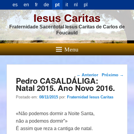
es
en
fr
de
pt
it
nl
pl
Iesus Caritas
Fraternidade Sacerdotal Iesus Caritas de Carlos de
Foucauld
Menu
Navegação das
←
Anterior
Próximo
→
Pedro CASALDÁLIGA:
postagens
Natal 2015. Ano Novo 2016.
Postado em:
08/11/2015
por:
Fraternidad Iesus Caritas
«Não podemos dormir a Noite Santa,
não a podemos dormir”»
É assim que reza a cantiga de natal.