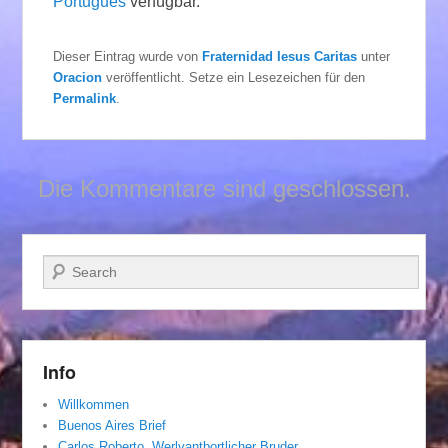
Português
verfügbar.
Dieser Eintrag wurde von
Fraternidad Iesus Caritas
unter
Oracion
veröffentlicht. Setze ein Lesezeichen für den
Permalink
.
Die Kommentare sind geschlossen.
Suchen
Info
Willkommen
Buenos Aires Brief
Carlos Roberto, Werlvantbortlicher Bruder