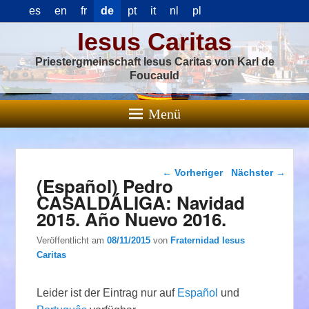
es
en
fr
de
pt
it
nl
pl
Iesus Caritas
Priestergmeinschaft Iesus Caritas von Karl de
Foucauld
Menü
Beitragsnavigation
←
Vorheriger
Nächster
→
(Español) Pedro
CASALDÁLIGA: Navidad
2015. Año Nuevo 2016.
Veröffentlicht am
08/11/2015
von
Fraternidad Iesus
Caritas
Leider ist der Eintrag nur auf
Español
und