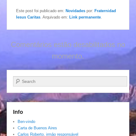
Este post foi publicado em:
Novidades
por:
Fraternidad
Iesus Caritas
. Arquivado em:
Link permanente
.
Comentários estão desabilitados no
momento.
Pesquisar…
Info
Ben-vindo
Carta de Buenos Aires
Carlos Roberto, irmâo responsável