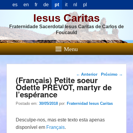
es
en
fr
de
pt
it
nl
pl
Iesus Caritas
Fraternidade Sacerdotal Iesus Caritas de Carlos de
Foucauld
Menu
Navegação das
←
Anterior
Próximo
→
(Français) Petite soeur
postagens
Odette PRÉVOT, martyr de
l’espérance
Postado em:
30/05/2018
por:
Fraternidad Iesus Caritas
Desculpe-nos, mas este texto esta apenas
disponível em
Français
.