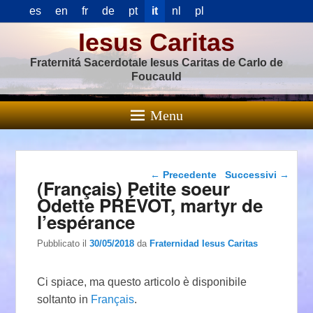
es
en
fr
de
pt
it
nl
pl
Iesus Caritas
Fraternitá Sacerdotale Iesus Caritas de Carlo de
Foucauld
Menu
Navigazione articolo
←
Precedente
Successivi
→
(Français) Petite soeur
Odette PRÉVOT, martyr de
l’espérance
Pubblicato il
30/05/2018
da
Fraternidad Iesus Caritas
Ci spiace, ma questo articolo è disponibile
soltanto in
Français
.