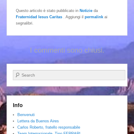
Questo articolo è stato pubblicato in
Notizie
da
Fraternidad Iesus Caritas
. Aggiungi il
permalink
ai
segnalibri.
I commenti sono chiusi.
Cerca
Info
Benvenuti
Lettera da Buenos Aires
Carlos Roberto, fratello responsabile
Team Internazionale. Tino FERRARI