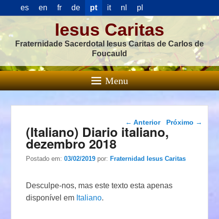
es
en
fr
de
pt
it
nl
pl
Iesus Caritas
Fraternidade Sacerdotal Iesus Caritas de Carlos de
Foucauld
Menu
Navegação das
←
Anterior
Próximo
→
(Italiano) Diario italiano,
postagens
dezembro 2018
Postado em:
03/02/2019
por:
Fraternidad Iesus Caritas
Desculpe-nos, mas este texto esta apenas
disponível em
Italiano
.