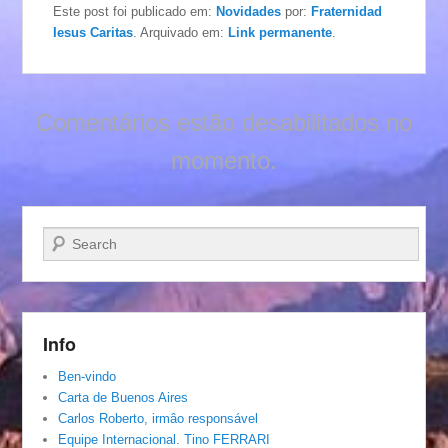
Este post foi publicado em:
Novidades
por:
Fraternidad
Iesus Caritas
. Arquivado em:
Link permanente
.
Comentários estão desabilitados no
momento.
Pesquisar…
Info
Ben-vindo
Carta de Buenos Aires
Carlos Roberto, irmâo responsável
Equipe Internacional. Tino FERRARI