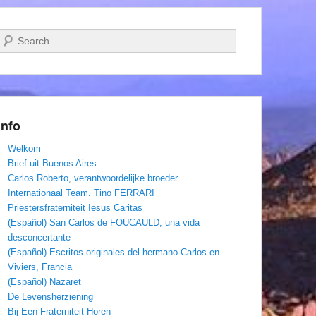
Zoeken
Info
Welkom
Brief uit Buenos Aires
Carlos Roberto, verantwoordelijke broeder
Internationaal Team. Tino FERRARI
Priestersfraterniteit Iesus Caritas
(Español) San Carlos de FOUCAULD, una vida
desconcertante
(Español) Escritos originales del hermano Carlos en
Viviers, Francia
(Español) Nazaret
De Levensherziening
Bij Een Fraterniteit Horen