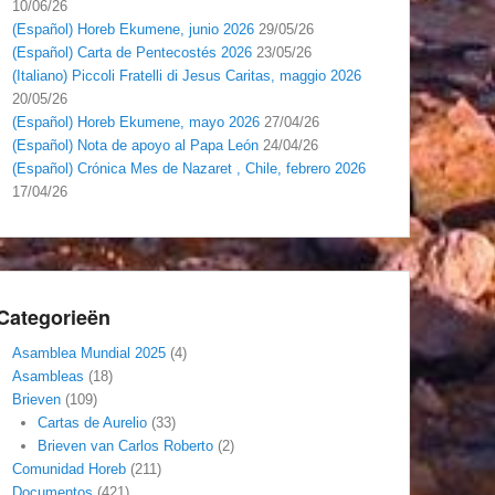
10/06/26
(Español) Horeb Ekumene, junio 2026
29/05/26
(Español) Carta de Pentecostés 2026
23/05/26
(Italiano) Piccoli Fratelli di Jesus Caritas, maggio 2026
20/05/26
(Español) Horeb Ekumene, mayo 2026
27/04/26
(Español) Nota de apoyo al Papa León
24/04/26
(Español) Crónica Mes de Nazaret , Chile, febrero 2026
17/04/26
Categorieën
Asamblea Mundial 2025
(4)
Asambleas
(18)
Brieven
(109)
Cartas de Aurelio
(33)
Brieven van Carlos Roberto
(2)
Comunidad Horeb
(211)
Documentos
(421)