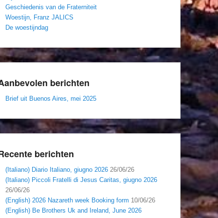
Geschiedenis van de Fraterniteit
Woestijn, Franz JALICS
De woestijndag
Aanbevolen berichten
Brief uit Buenos Aires, mei 2025
Recente berichten
(Italiano) Diario Italiano, giugno 2026
26/06/26
(Italiano) Piccoli Fratelli di Jesus Caritas, giugno 2026
26/06/26
(English) 2026 Nazareth week Booking form
10/06/26
(English) Be Brothers Uk and Ireland, June 2026