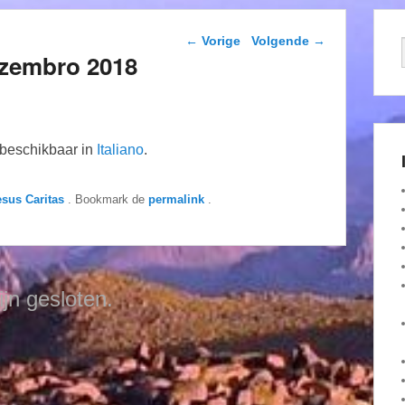
Berichtnavigatie
←
Vorige
Volgende
→
dezembro 2018
n beschikbaar in
Italiano
.
esus Caritas
. Bookmark de
permalink
.
ijn gesloten.