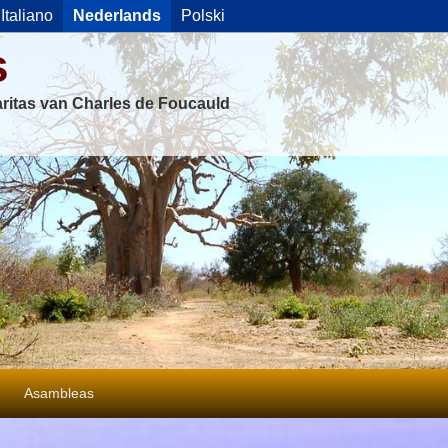
Italiano
Nederlands
Polski
s
ritas van Charles de Foucauld
Asambleas