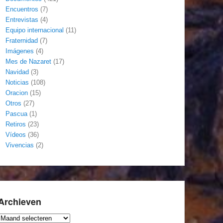
Encuentros
(7)
Entrevistas
(4)
Equipo internacional
(11)
Fraternidad
(7)
Imágenes
(4)
Mes de Nazaret
(17)
Navidad
(3)
Noticias
(108)
Oracion
(15)
Otros
(27)
Pascua
(1)
Retiros
(23)
Vídeos
(36)
Vivencias
(2)
Archieven
Archieven