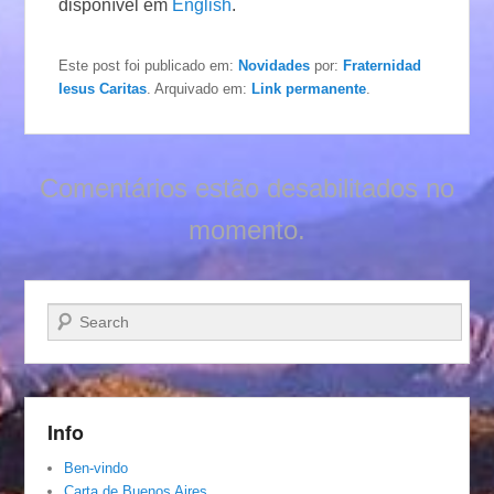
disponível em
English
.
Este post foi publicado em:
Novidades
por:
Fraternidad
Iesus Caritas
. Arquivado em:
Link permanente
.
Comentários estão desabilitados no
momento.
Pesquisar…
Info
Ben-vindo
Carta de Buenos Aires