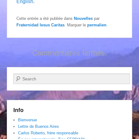
English
.
Cette entrée a été publiée dans
Nouvelles
par
Fraternidad Iesus Caritas
. Marquer le
permalien
.
Commentaires fermés.
Recherche
Info
Bienvenue
Lettre de Buenos Aires
Carlos Roberto, frère responsable