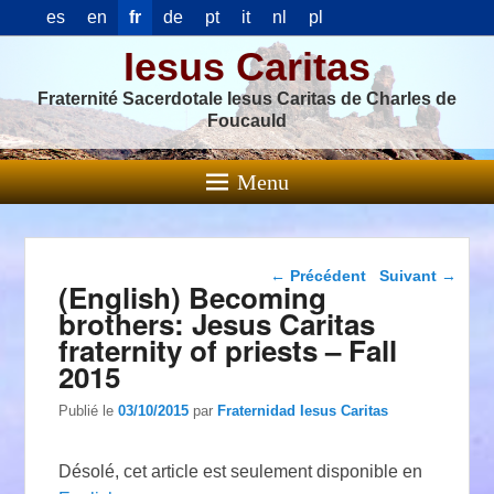
es
en
fr
de
pt
it
nl
pl
Iesus Caritas
Fraternité Sacerdotale Iesus Caritas de Charles de
Foucauld
Menu
Navigation dans les
←
Précédent
Suivant
→
(English) Becoming
articles
brothers: Jesus Caritas
fraternity of priests – Fall
2015
Publié le
03/10/2015
par
Fraternidad Iesus Caritas
Désolé, cet article est seulement disponible en