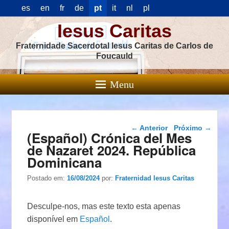
es
en
fr
de
pt
it
nl
pl
Iesus Caritas
Fraternidade Sacerdotal Iesus Caritas de Carlos de
Foucauld
Menu
Navegação das
←
Anterior
Próximo
→
(Español) Crónica del Mes
postagens
de Nazaret 2024. República
Dominicana
Postado em:
16/08/2024
por:
Fraternidad Iesus Caritas
Desculpe-nos, mas este texto esta apenas
disponível em
Español
.