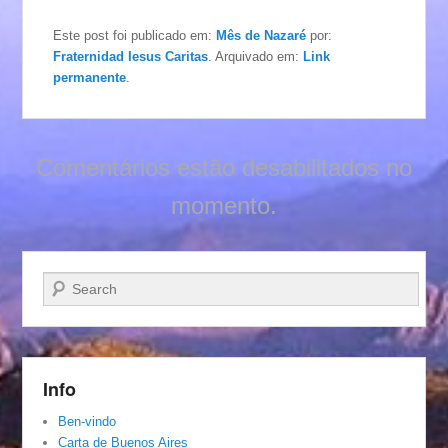
Este post foi publicado em:
Mês de Nazaré
por:
Fraternidad Iesus Caritas
. Arquivado em:
Link
permanente
.
Comentários estão desabilitados no
momento.
Pesquisar…
Info
Ben-vindo
Carta de Buenos Aires