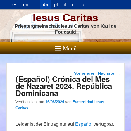
es
en
fr
de
pt
it
nl
pl
Iesus Caritas
Priestergmeinschaft Iesus Caritas von Karl de
Foucauld
Menü
Beitragsnavigation
←
Vorheriger
Nächster
→
(Español) Crónica del Mes
de Nazaret 2024. República
Dominicana
Veröffentlicht am
16/08/2024
von
Fraternidad Iesus
Caritas
Leider ist der Eintrag nur auf
Español
verfügbar.