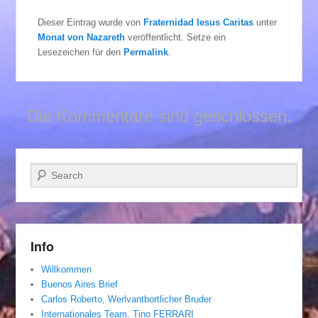
Dieser Eintrag wurde von
Fraternidad Iesus Caritas
unter
Monat von Nazareth
veröffentlicht. Setze ein
Lesezeichen für den
Permalink
.
Die Kommentare sind geschlossen.
Suchen
Info
Willkommen
Buenos Aires Brief
Carlos Roberto, Werlvantbortlicher Bruder
Internationales Team. Tino FERRARI