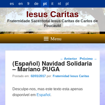
es
en
fr
de
pt
it
nl
pl
Iesus Caritas
Fraternidade Sacerdotal Iesus Caritas de Carlos de
Foucauld
Menu
Navegação das
←
Anterior
Próximo
→
(Español) Navidad Solidaria
postagens
– Mariano PUGA
Postado em:
02/01/2017
por:
Fraternidad Iesus Caritas
Desculpe-nos, mas este texto esta apenas
disponível em
Español
.