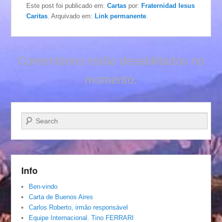
Este post foi publicado em:
Cartas
por:
Fraternidad Iesus
Caritas
. Arquivado em:
Link permanente
.
Comentários estão desabilitados no
momento.
Pesquisar…
Info
Ben-vindo
Carta de Buenos Aires
Carlos Roberto, irmâo responsável
Equipe Internacional. Tino FERRARI