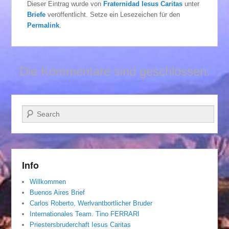
Dieser Eintrag wurde von
Fraternidad Iesus Caritas
unter
Briefe
veröffentlicht. Setze ein Lesezeichen für den
Permalink
.
Die Kommentare sind geschlossen.
Suchen
Info
Willkommen
Buenos Aires Brief
Carlos Roberto, Werlvantbortlicher Bruder
Internationales Team. Tino FERRARI
Priestersbruderchaft Iesus Caritas