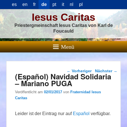
es
en
fr
de
pt
it
nl
pl
Iesus Caritas
Priestergmeinschaft Iesus Caritas von Karl de
Foucauld
Menü
Beitragsnavigation
←
Vorheriger
Nächster
→
(Español) Navidad Solidaria
– Mariano PUGA
Veröffentlicht am
02/01/2017
von
Fraternidad Iesus
Caritas
Leider ist der Eintrag nur auf
Español
verfügbar.