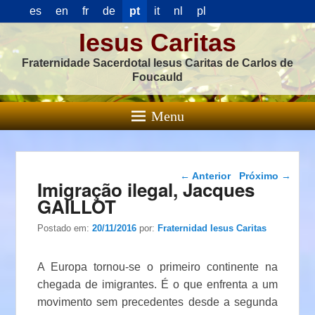
es
en
fr
de
pt
it
nl
pl
Iesus Caritas
Fraternidade Sacerdotal Iesus Caritas de Carlos de
Foucauld
Menu
Navegação das
←
Anterior
Próximo
→
Imigração ilegal, Jacques
postagens
GAILLOT
Postado em:
20/11/2016
por:
Fraternidad Iesus Caritas
A Europa tornou-se o primeiro continente na
chegada de imigrantes. É o que enfrenta a um
movimento sem precedentes desde a segunda