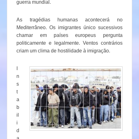
guerra mundial.
As tragédias humanas acontecerá no
Mediterrâneo. Os imigrantes único sucessivos
chamar em países europeus pergunta
politicamente e legalmente. Ventos contrários
criam um clima de hostilidade à imigração.
I
n
s
t
a
b
il
i
d
a