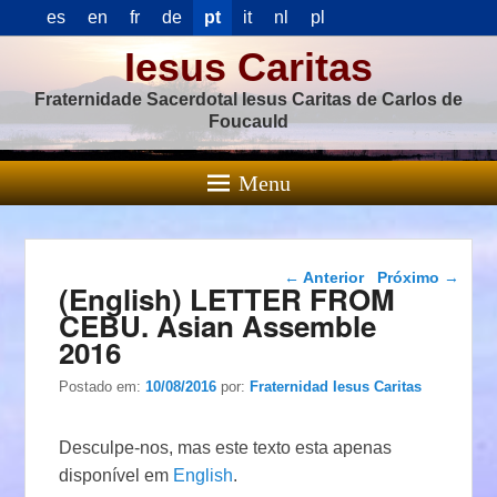
es
en
fr
de
pt
it
nl
pl
Iesus Caritas
Fraternidade Sacerdotal Iesus Caritas de Carlos de
Foucauld
Menu
Navegação das
←
Anterior
Próximo
→
(English) LETTER FROM
postagens
CEBU. Asian Assemble
2016
Postado em:
10/08/2016
por:
Fraternidad Iesus Caritas
Desculpe-nos, mas este texto esta apenas
disponível em
English
.