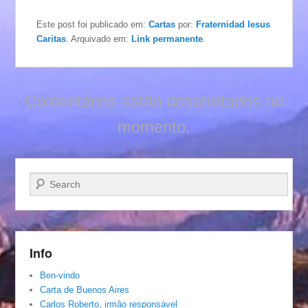
Este post foi publicado em:
Cartas
por:
Fraternidad Iesus
Caritas
. Arquivado em:
Link permanente
.
Comentários estão desabilitados no
momento.
Pesquisar…
Info
Ben-vindo
Carta de Buenos Aires
Carlos Roberto, irmâo responsável