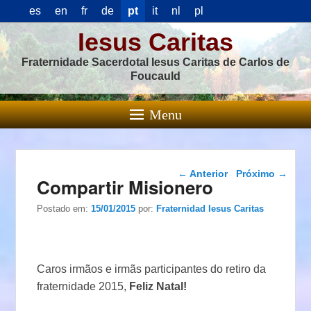
es
en
fr
de
pt
it
nl
pl
Iesus Caritas
Fraternidade Sacerdotal Iesus Caritas de Carlos de
Foucauld
Menu
Navegação das
←
Anterior
Próximo
→
Compartir Misionero
postagens
Postado em:
15/01/2015
por:
Fraternidad Iesus Caritas
Caros irmãos e irmãs participantes do retiro da
fraternidade 2015,
Feliz Natal!