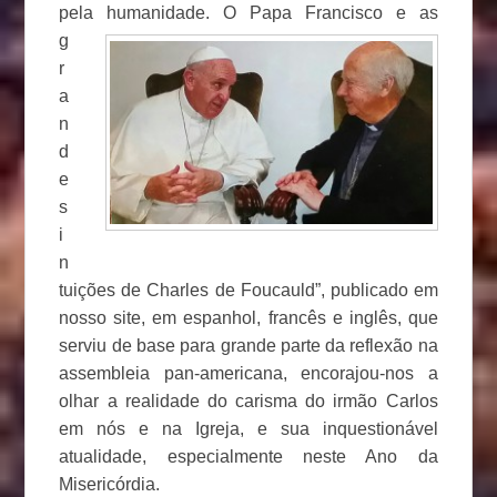
pela
humanidade. O Papa Francisco e as
g
r
a
n
d
e
s
i
n
tuições de Charles de Foucauld”, publicado em
nosso site, em espanhol, francês e inglês, que
serviu de base para grande parte da reflexão na
assembleia pan-americana, encorajou-nos a
olhar a realidade do carisma do irmão Carlos
em nós e na Igreja, e sua inquestionável
atualidade, especialmente neste Ano da
Misericórdia.