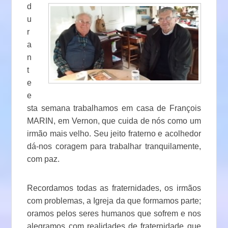
d
u
r
a
n
t
e
e
sta semana trabalhamos em casa de François
MARIN, em Vernon, que cuida de nós como um
irmão mais velho. Seu jeito fraterno e acolhedor
dá-nos coragem para trabalhar tranquilamente,
com paz.
Recordamos todas as fraternidades, os irmãos
com problemas, a Igreja da que formamos parte;
oramos pelos seres humanos que sofrem e nos
alegramos com
realidades de fraternidade que