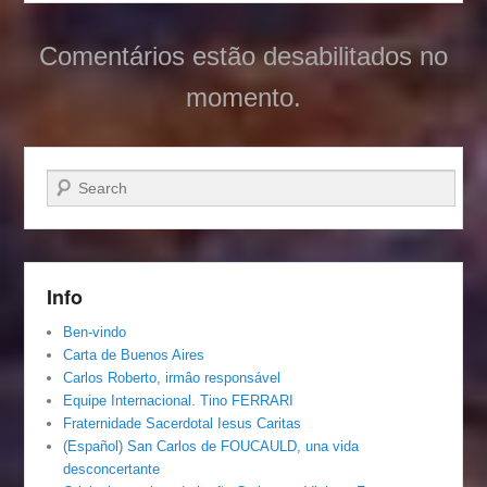
Comentários estão desabilitados no
momento.
Pesquisar…
Info
Ben-vindo
Carta de Buenos Aires
Carlos Roberto, irmâo responsável
Equipe Internacional. Tino FERRARI
Fraternidade Sacerdotal Iesus Caritas
(Español) San Carlos de FOUCAULD, una vida
desconcertante