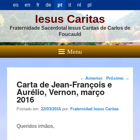
es
en
fr
de
pt
it
nl
pl
Iesus Caritas
Fraternidade Sacerdotal Iesus Caritas de Carlos de
Foucauld
Menu
Navegação das
←
Anterior
Próximo
→
Carta de Jean-François e
postagens
Aurélio, Vernon, março
2016
Postado em:
22/03/2016
por:
Fraternidad Iesus Caritas
Queridos irmãos,