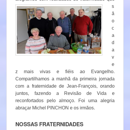
s
ã
o
c
a
d
a
v
e
z mais vivas e fiéis ao Evangelho.
Compartilhamos a manhã da primeira jornada
com a fraternidade de Jean-François, orando
juntos, fazendo a Revisão de Vida e
reconfortados pelo almoço. Foi uma alegria
abraçar Michel PINCHON e os irmãos.
NOSSAS FRATERNIDADES