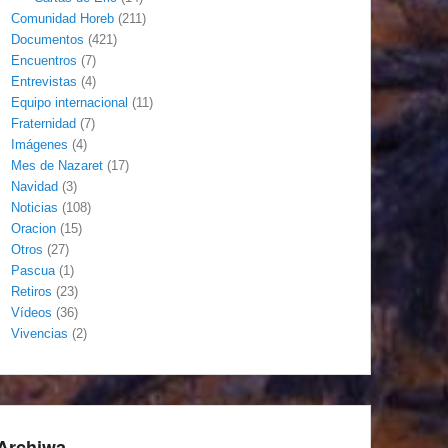
Comunidad Horeb
(211)
Documentos
(421)
Encuentros
(7)
Entrevistas
(4)
Equipo internacional
(11)
Fraternidad
(7)
Imágenes
(4)
Mes de Nazaret
(17)
Navidad
(3)
Noticias
(108)
Oracion
(15)
Otros
(27)
Pascua
(1)
Retiros
(23)
Vídeos
(36)
Vivencias
(2)
Archiwa