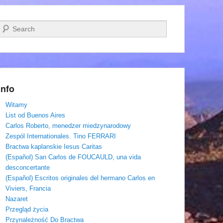
Szukaj
Info
Witamy
List od Buenos Aires
Carlos Roberto, menedzer miedzynarodowy
Zespól Internationales. Tino FERRARI
Bractwa kaplanskie Iesus Caritas
(Español) San Carlos de FOUCAULD, una vida
desconcertante
(Español) Escritos originales del hermano Carlos en
Viviers, Francia
Nazaret
Przegląd życia
Przynależność Do Bractwa