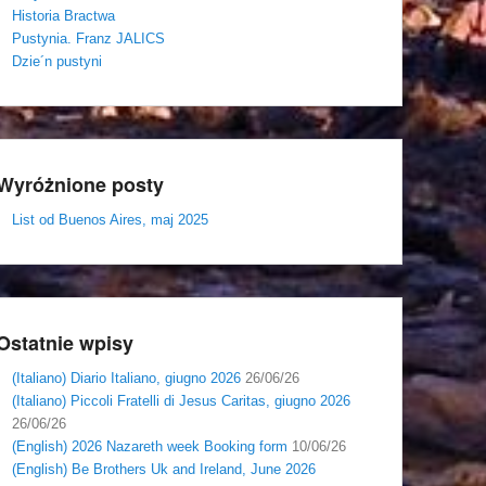
Historia Bractwa
Pustynia. Franz JALICS
Dzie´n pustyni
Wyróżnione posty
List od Buenos Aires, maj 2025
Ostatnie wpisy
(Italiano) Diario Italiano, giugno 2026
26/06/26
(Italiano) Piccoli Fratelli di Jesus Caritas, giugno 2026
26/06/26
(English) 2026 Nazareth week Booking form
10/06/26
(English) Be Brothers Uk and Ireland, June 2026