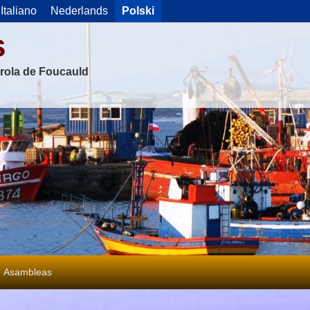
Italiano
Nederlands
Polski
s
rola de Foucauld
Asambleas