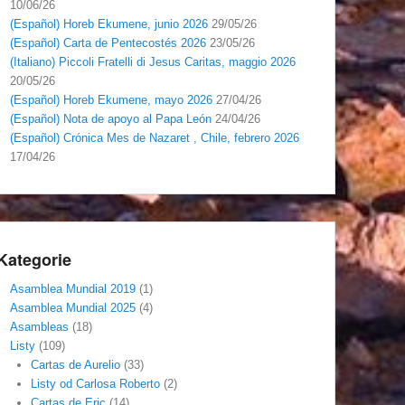
10/06/26
(Español) Horeb Ekumene, junio 2026
29/05/26
(Español) Carta de Pentecostés 2026
23/05/26
(Italiano) Piccoli Fratelli di Jesus Caritas, maggio 2026
20/05/26
(Español) Horeb Ekumene, mayo 2026
27/04/26
(Español) Nota de apoyo al Papa León
24/04/26
(Español) Crónica Mes de Nazaret , Chile, febrero 2026
17/04/26
Kategorie
Asamblea Mundial 2019
(1)
Asamblea Mundial 2025
(4)
Asambleas
(18)
Listy
(109)
Cartas de Aurelio
(33)
Listy od Carlosa Roberto
(2)
Cartas de Eric
(14)