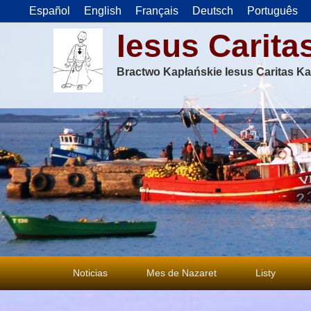
Español
English
Français
Deutsch
Português
Iesus Carita
Bractwo Kapłańskie Iesus Caritas Ka
Menu
Noticias
Mes de Nazaret
Listy
główne