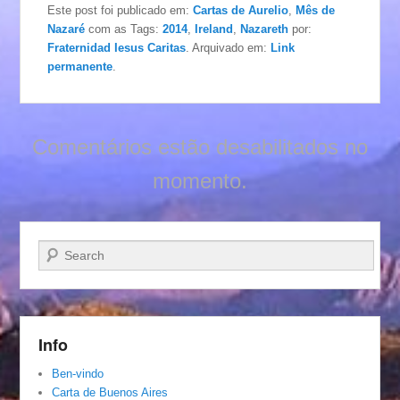
Este post foi publicado em:
Cartas de Aurelio
,
Mês de
Nazaré
com as Tags:
2014
,
Ireland
,
Nazareth
por:
Fraternidad Iesus Caritas
. Arquivado em:
Link
permanente
.
Comentários estão desabilitados no
momento.
Pesquisar…
Info
Ben-vindo
Carta de Buenos Aires