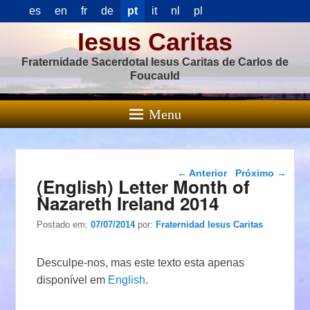
es
en
fr
de
pt
it
nl
pl
Iesus Caritas
Fraternidade Sacerdotal Iesus Caritas de Carlos de
Foucauld
Menu
Navegação das
←
Anterior
Próximo
→
(English) Letter Month of
postagens
Nazareth Ireland 2014
Postado em:
07/07/2014
por:
Fraternidad Iesus Caritas
Desculpe-nos, mas este texto esta apenas
disponível em
English
.