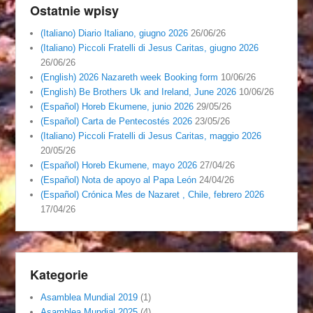
Ostatnie wpisy
(Italiano) Diario Italiano, giugno 2026
26/06/26
(Italiano) Piccoli Fratelli di Jesus Caritas, giugno 2026
26/06/26
(English) 2026 Nazareth week Booking form
10/06/26
(English) Be Brothers Uk and Ireland, June 2026
10/06/26
(Español) Horeb Ekumene, junio 2026
29/05/26
(Español) Carta de Pentecostés 2026
23/05/26
(Italiano) Piccoli Fratelli di Jesus Caritas, maggio 2026
20/05/26
(Español) Horeb Ekumene, mayo 2026
27/04/26
(Español) Nota de apoyo al Papa León
24/04/26
(Español) Crónica Mes de Nazaret , Chile, febrero 2026
17/04/26
Kategorie
Asamblea Mundial 2019
(1)
Asamblea Mundial 2025
(4)