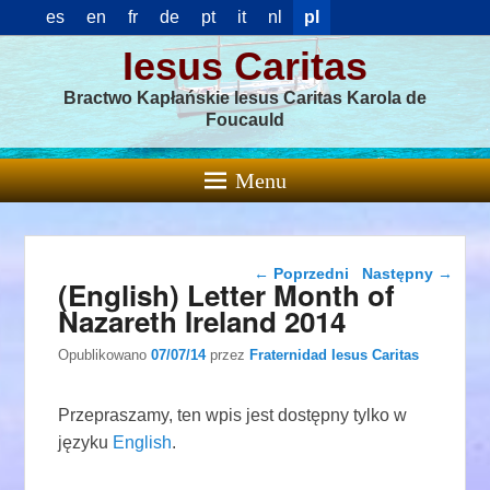
es
en
fr
de
pt
it
nl
pl
Iesus Caritas
Bractwo Kapłańskie Iesus Caritas Karola de
Foucauld
Menu
Nawigacja wpisu
←
Poprzedni
Następny
→
(English) Letter Month of
Nazareth Ireland 2014
Opublikowano
07/07/14
przez
Fraternidad Iesus Caritas
Przepraszamy, ten wpis jest dostępny tylko w
języku
English
.