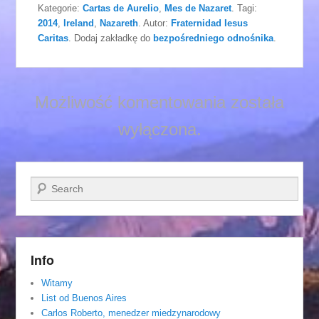
Kategorie:
Cartas de Aurelio
,
Mes de Nazaret
. Tagi:
2014
,
Ireland
,
Nazareth
. Autor:
Fraternidad Iesus
Caritas
. Dodaj zakładkę do
bezpośredniego odnośnika
.
Możliwość komentowania została
wyłączona.
Szukaj
Info
Witamy
List od Buenos Aires
Carlos Roberto, menedzer miedzynarodowy