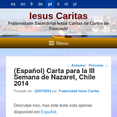
es
en
fr
de
pt
it
nl
pl
Iesus Caritas
Fraternidade Sacerdotal Iesus Caritas de Carlos de
Foucauld
Menu
Navegação das
←
Anterior
Próximo
→
(Español) Carta para la III
postagens
Semana de Nazaret, Chile
2014
Postado em:
12/07/2014
por:
Fraternidad Iesus Caritas
Desculpe-nos, mas este texto esta apenas
disponível em
Español
.