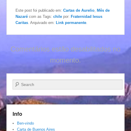
Este post foi publicado em:
Cartas de Aurelio
,
Mês de
Nazaré
com as Tags:
chile
por:
Fraternidad Iesus
Caritas
. Arquivado em:
Link permanente
.
Comentários estão desabilitados no
momento.
Pesquisar…
Info
Ben-vindo
Carta de Buenos Aires