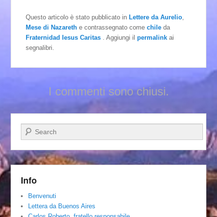
Questo articolo è stato pubblicato in
Lettere da Aurelio
,
Mese di Nazareth
e contrassegnato come
chile
da
Fraternidad Iesus Caritas
. Aggiungi il
permalink
ai
segnalibri.
I commenti sono chiusi.
Cerca
Info
Benvenuti
Lettera da Buenos Aires
Carlos Roberto, fratello responsabile