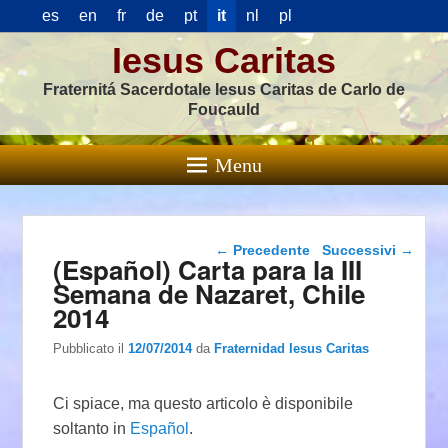
es
en
fr
de
pt
it
nl
pl
Iesus Caritas
Fraternitá Sacerdotale Iesus Caritas de Carlo de
Foucauld
Menu
Navigazione articolo
←
Precedente
Successivi
→
(Español) Carta para la III
Semana de Nazaret, Chile
2014
Pubblicato il
12/07/2014
da
Fraternidad Iesus Caritas
Ci spiace, ma questo articolo è disponibile
soltanto in
Español
.