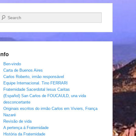
Pesquisar…
Info
Ben-vindo
Carta de Buenos Aires
Carlos Roberto, irmâo responsável
Equipe Internacional. Tino FERRARI
Fraternidade Sacerdotal Iesus Caritas
(Español) San Carlos de FOUCAULD, una vida
desconcertante
Originais escritos do irmão Carlos em Viviers, França
Nazaré
Revisão de vida
A pertença á Fraternidade
História da Fraternidade