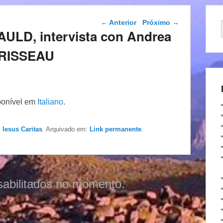
Navegação das
←
Anterior
Próximo
→
postagens
AULD, intervista con Andrea
URISSEAU
ponível em
Italiano
.
 Iesus Caritas
. Arquivado em:
Link permanente
.
sabilitados no momento.