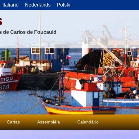
Italiano
Nederlands
Polski
s
as de Carlos de Foucauld
Cartas
Assembléia
Calendário