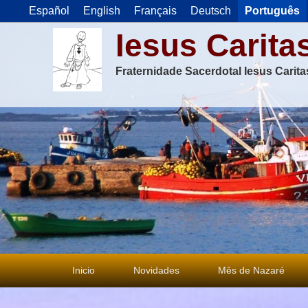
Español
English
Français
Deutsch
Português
Iesus Carita
Fraternidade Sacerdotal Iesus Carit
Menu
Inicio
Novidades
Mês de Nazaré
principal