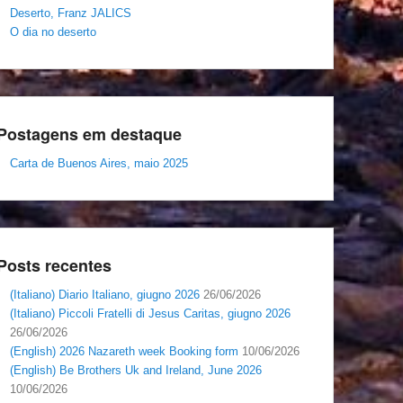
Deserto, Franz JALICS
O dia no deserto
Postagens em destaque
Carta de Buenos Aires, maio 2025
Posts recentes
(Italiano) Diario Italiano, giugno 2026
26/06/2026
(Italiano) Piccoli Fratelli di Jesus Caritas, giugno 2026
26/06/2026
(English) 2026 Nazareth week Booking form
10/06/2026
(English) Be Brothers Uk and Ireland, June 2026
10/06/2026