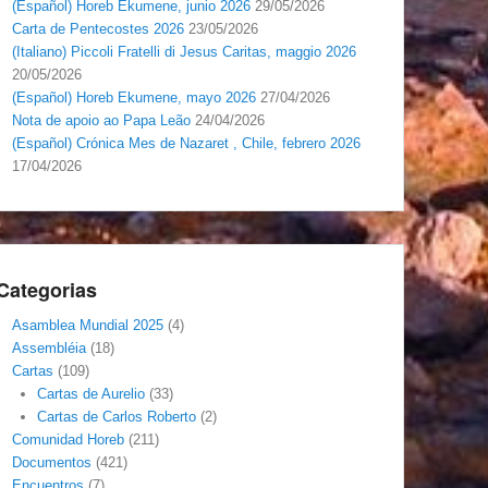
(Español) Horeb Ekumene, junio 2026
29/05/2026
Carta de Pentecostes 2026
23/05/2026
(Italiano) Piccoli Fratelli di Jesus Caritas, maggio 2026
20/05/2026
(Español) Horeb Ekumene, mayo 2026
27/04/2026
Nota de apoio ao Papa Leão
24/04/2026
(Español) Crónica Mes de Nazaret , Chile, febrero 2026
17/04/2026
Categorias
Asamblea Mundial 2025
(4)
Assembléia
(18)
Cartas
(109)
Cartas de Aurelio
(33)
Cartas de Carlos Roberto
(2)
Comunidad Horeb
(211)
Documentos
(421)
Encuentros
(7)