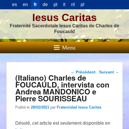
es
en
fr
de
pt
it
nl
pl
Iesus Caritas
Fraternité Sacerdotale Iesus Caritas de Charles de
Foucauld
Menu
Navigation dans les
←
Précédent
Suivant
→
(Italiano) Charles de
articles
FOUCAULD, intervista con
Andrea MANDONICO e
Pierre SOURISSEAU
Publié le
28/02/2021
par
Fraternidad Iesus Caritas
Désolé, cet article est seulement disponible en