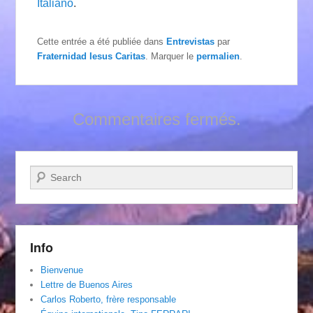
Italiano
.
Cette entrée a été publiée dans
Entrevistas
par
Fraternidad Iesus Caritas
. Marquer le
permalien
.
Commentaires fermés.
Recherche
Info
Bienvenue
Lettre de Buenos Aires
Carlos Roberto, frère responsable