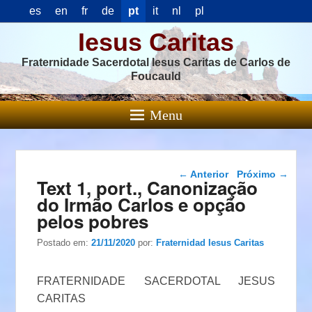
es
en
fr
de
pt
it
nl
pl
Iesus Caritas
Fraternidade Sacerdotal Iesus Caritas de Carlos de
Foucauld
Menu
Navegação das
←
Anterior
Próximo
→
Text 1, port., Canonização
postagens
do Irmão Carlos e opção
pelos pobres
Postado em:
21/11/2020
por:
Fraternidad Iesus Caritas
FRATERNIDADE SACERDOTAL JESUS
CARITAS