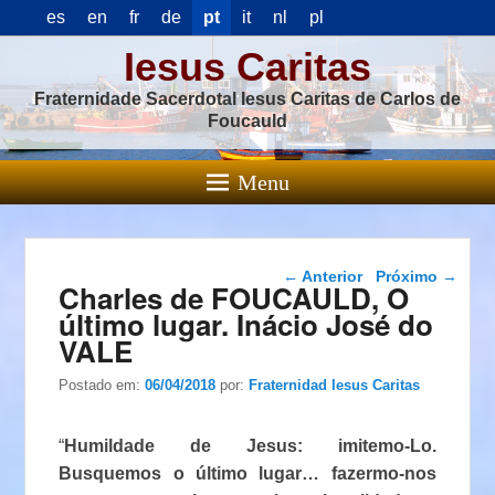
es
en
fr
de
pt
it
nl
pl
Iesus Caritas
Fraternidade Sacerdotal Iesus Caritas de Carlos de
Foucauld
Menu
Navegação das
←
Anterior
Próximo
→
Charles de FOUCAULD, O
postagens
último lugar. Inácio José do
VALE
Postado em:
06/04/2018
por:
Fraternidad Iesus Caritas
“
Humildade de Jesus: imitemo-Lo.
Busquemos o último lugar… fazermo-nos