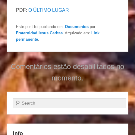
PDF:
O ÚLTIMO LUGAR
Este post foi publicado em:
Documentos
por:
Fraternidad Iesus Caritas
. Arquivado em:
Link
permanente
.
Comentários estão desabilitados no
momento.
Pesquisar…
Info