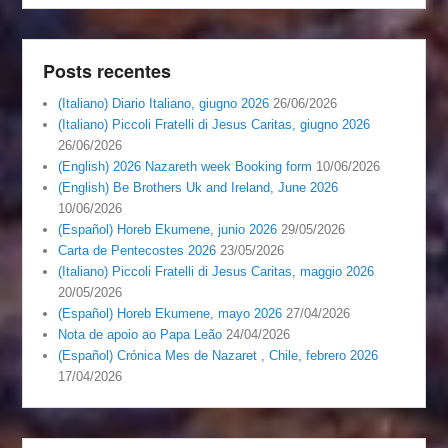
Posts recentes
(Italiano) Diario Italiano, giugno 2026
26/06/2026
(Italiano) Piccoli Fratelli di Jesus Caritas, giugno 2026
26/06/2026
(English) 2026 Nazareth week Booking form
10/06/2026
(English) Be Brothers Uk and Ireland, June 2026
10/06/2026
(Español) Horeb Ekumene, junio 2026
29/05/2026
Carta de Pentecostes 2026
23/05/2026
(Italiano) Piccoli Fratelli di Jesus Caritas, maggio 2026
20/05/2026
(Español) Horeb Ekumene, mayo 2026
27/04/2026
Nota de apoio ao Papa Leão
24/04/2026
(Español) Crónica Mes de Nazaret , Chile, febrero 2026
17/04/2026