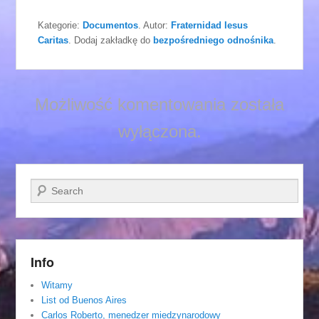
Kategorie:
Documentos
. Autor:
Fraternidad Iesus
Caritas
. Dodaj zakładkę do
bezpośredniego odnośnika
.
Możliwość komentowania została
wyłączona.
Szukaj
Info
Witamy
List od Buenos Aires
Carlos Roberto, menedzer miedzynarodowy