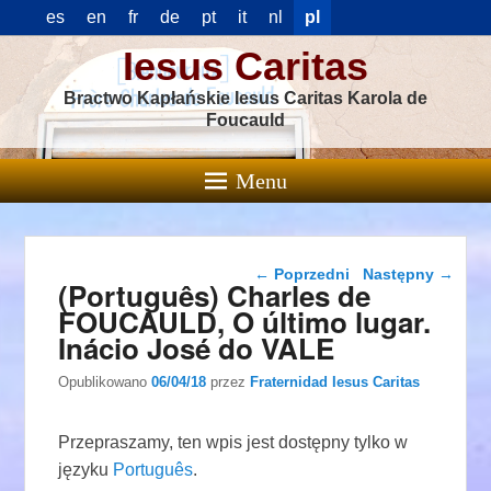
es
en
fr
de
pt
it
nl
pl
Iesus Caritas
Bractwo Kapłańskie Iesus Caritas Karola de
Foucauld
Menu
Nawigacja wpisu
←
Poprzedni
Następny
→
(Português) Charles de
FOUCAULD, O último lugar.
Inácio José do VALE
Opublikowano
06/04/18
przez
Fraternidad Iesus Caritas
Przepraszamy, ten wpis jest dostępny tylko w
języku
Português
.