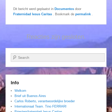
Dit bericht werd geplaatst in
Documentos
door
Fraternidad Iesus Caritas
. Bookmark de
permalink
.
Reacties zijn gesloten.
Zoeken
Info
Welkom
Brief uit Buenos Aires
Carlos Roberto, verantwoordelijke broeder
Internationaal Team. Tino FERRARI
Priestersfraterniteit Iesus Caritas