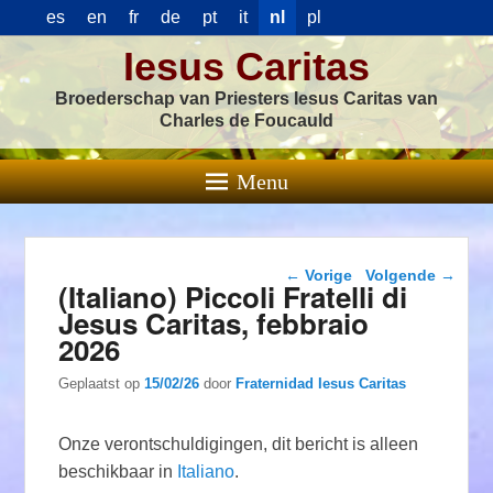
es
en
fr
de
pt
it
nl
pl
Iesus Caritas
Broederschap van Priesters Iesus Caritas van
Charles de Foucauld
Menu
Berichtnavigatie
←
Vorige
Volgende
→
(Italiano) Piccoli Fratelli di
Jesus Caritas, febbraio
2026
Geplaatst op
15/02/26
door
Fraternidad Iesus Caritas
Onze verontschuldigingen, dit bericht is alleen
beschikbaar in
Italiano
.