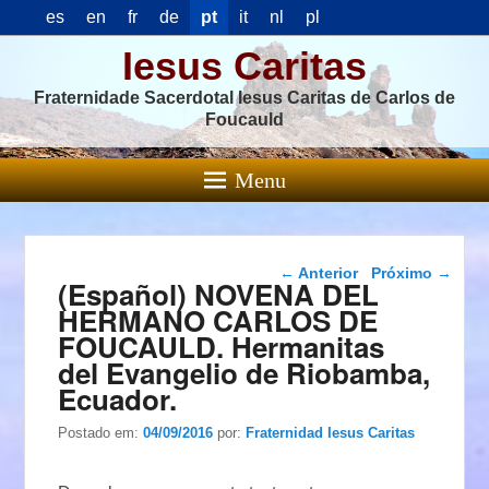
es
en
fr
de
pt
it
nl
pl
Iesus Caritas
Fraternidade Sacerdotal Iesus Caritas de Carlos de
Foucauld
Menu
Navegação das
←
Anterior
Próximo
→
(Español) NOVENA DEL
postagens
HERMANO CARLOS DE
FOUCAULD. Hermanitas
del Evangelio de Riobamba,
Ecuador.
Postado em:
04/09/2016
por:
Fraternidad Iesus Caritas