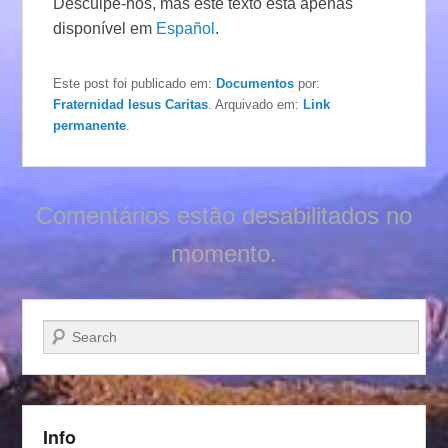
Desculpe-nos, mas este texto esta apenas
disponível em
Español
.
Este post foi publicado em:
Documentos
por:
Fraternidad Iesus Caritas
. Arquivado em:
Link
permanente
.
Comentários estão desabilitados no
momento.
Pesquisar…
Info