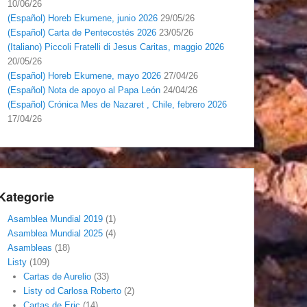
10/06/26
(Español) Horeb Ekumene, junio 2026
29/05/26
(Español) Carta de Pentecostés 2026
23/05/26
(Italiano) Piccoli Fratelli di Jesus Caritas, maggio 2026
20/05/26
(Español) Horeb Ekumene, mayo 2026
27/04/26
(Español) Nota de apoyo al Papa León
24/04/26
(Español) Crónica Mes de Nazaret , Chile, febrero 2026
17/04/26
Kategorie
Asamblea Mundial 2019
(1)
Asamblea Mundial 2025
(4)
Asambleas
(18)
Listy
(109)
Cartas de Aurelio
(33)
Listy od Carlosa Roberto
(2)
Cartas de Eric
(14)