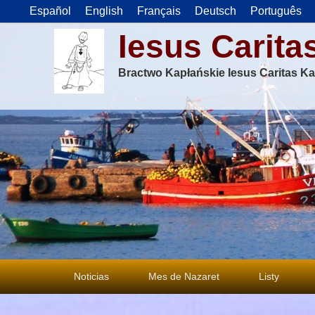
Español
English
Français
Deutsch
Português
Iesus Carita
Bractwo Kapłańskie Iesus Caritas Ka
Menu
Noticias
Mes de Nazaret
Listy
główne