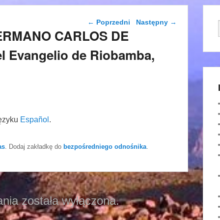
Nawigacja wpisu
←
Poprzedni
Następny
→
HERMANO CARLOS DE
 Evangelio de Riobamba,
języku
Español
.
as
. Dodaj zakładkę do
bezpośredniego odnośnika
.
nia została wyłączona.