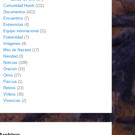
Comunidad Horeb
(211)
Documentos
(421)
Encuentros
(7)
Entrevistas
(4)
Equipo internacional
(11)
Fraternidad
(7)
Imágenes
(4)
Mes de Nazaret
(17)
Navidad
(3)
Noticias
(108)
Oracion
(15)
Otros
(27)
Pascua
(1)
Retiros
(23)
Vídeos
(36)
Vivencias
(2)
Archiwa