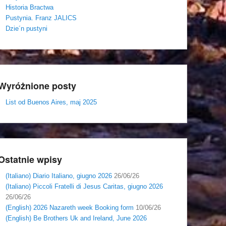
Historia Bractwa
Pustynia. Franz JALICS
Dzie´n pustyni
Wyróżnione posty
List od Buenos Aires, maj 2025
Ostatnie wpisy
(Italiano) Diario Italiano, giugno 2026
26/06/26
(Italiano) Piccoli Fratelli di Jesus Caritas, giugno 2026
26/06/26
(English) 2026 Nazareth week Booking form
10/06/26
(English) Be Brothers Uk and Ireland, June 2026