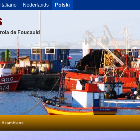
Italiano
Nederlands
Polski
s
rola de Foucauld
Asambleas