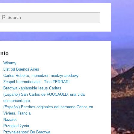
Szukaj
Info
Witamy
List od Buenos Aires
Carlos Roberto, menedzer miedzynarodowy
Zespól Internationales. Tino FERRARI
Bractwa kaplanskie Iesus Caritas
(Español) San Carlos de FOUCAULD, una vida
desconcertante
(Español) Escritos originales del hermano Carlos en
Viviers, Francia
Nazaret
Przegląd życia
Przynależność Do Bractwa