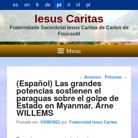
es
en
fr
de
pt
it
nl
pl
Iesus Caritas
Fraternidade Sacerdotal Iesus Caritas de Carlos de
Foucauld
Menu
Navegação das
←
Anterior
Próximo
→
(Español) Las grandes
postagens
potencias sostienen el
paraguas sobre el golpe de
Estado en Myanmar. Arne
WILLEMS
Postado em:
03/08/2021
por:
Fraternidad Iesus Caritas