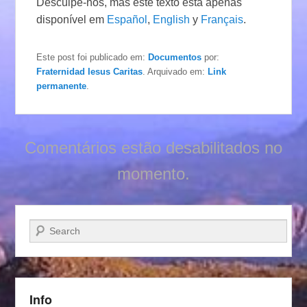
Desculpe-nos, mas este texto esta apenas
disponível em
Español
,
English
y
Français
.
Este post foi publicado em:
Documentos
por:
Fraternidad Iesus Caritas
. Arquivado em:
Link
permanente
.
Comentários estão desabilitados no
momento.
Pesquisar…
Info