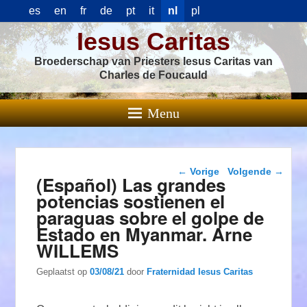
es
en
fr
de
pt
it
nl
pl
Iesus Caritas
Broederschap van Priesters Iesus Caritas van
Charles de Foucauld
Menu
Berichtnavigatie
←
Vorige
Volgende
→
(Español) Las grandes
potencias sostienen el
paraguas sobre el golpe de
Estado en Myanmar. Arne
WILLEMS
Geplaatst op
03/08/21
door
Fraternidad Iesus Caritas