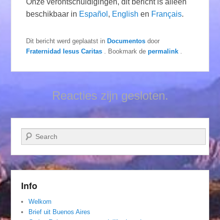
Onze verontschuldigingen, dit bericht is alleen
beschikbaar in
Español
,
English
en
Français
.
Dit bericht werd geplaatst in
Documentos
door
Fraternidad Iesus Caritas
. Bookmark de
permalink
.
Reacties zijn gesloten.
Zoeken
Info
Welkom
Brief uit Buenos Aires