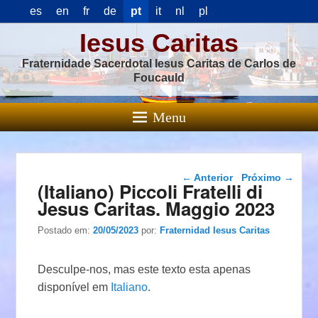
es
en
fr
de
pt
it
nl
pl
Iesus Caritas
Fraternidade Sacerdotal Iesus Caritas de Carlos de
Foucauld
Menu
Navegação das
←
Anterior
Próximo
→
(Italiano) Piccoli Fratelli di
postagens
Jesus Caritas. Maggio 2023
Postado em:
20/05/2023
por:
Fraternidad Iesus Caritas
Desculpe-nos, mas este texto esta apenas
disponível em
Italiano
.