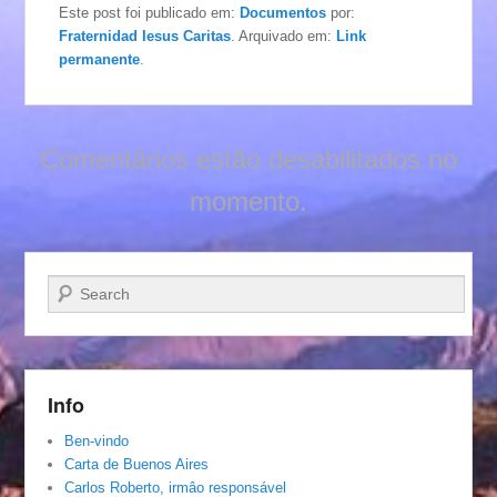
Este post foi publicado em:
Documentos
por:
Fraternidad Iesus Caritas
. Arquivado em:
Link
permanente
.
Comentários estão desabilitados no
momento.
Pesquisar…
Info
Ben-vindo
Carta de Buenos Aires
Carlos Roberto, irmâo responsável