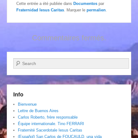
Cette entrée a été publiée dans
Documentos
par
Fraternidad Iesus Caritas
. Marquer le
permalien
.
Commentaires fermés.
Recherche
Info
Bienvenue
Lettre de Buenos Aires
Carlos Roberto, frère responsable
Équipe internationale. Tino FERRARI
Fraternité Sacerdotale Iesus Caritas
(Español) San Carlos de FOUCAULD, una vida