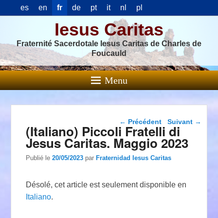
es
en
fr
de
pt
it
nl
pl
Iesus Caritas
Fraternité Sacerdotale Iesus Caritas de Charles de
Foucauld
Menu
Navigation dans les
←
Précédent
Suivant
→
(Italiano) Piccoli Fratelli di
articles
Jesus Caritas. Maggio 2023
Publié le
20/05/2023
par
Fraternidad Iesus Caritas
Désolé, cet article est seulement disponible en
Italiano
.