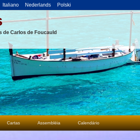
Italiano
Nederlands
Polski
s
as de Carlos de Foucauld
Cartas
Assembléia
Calendário