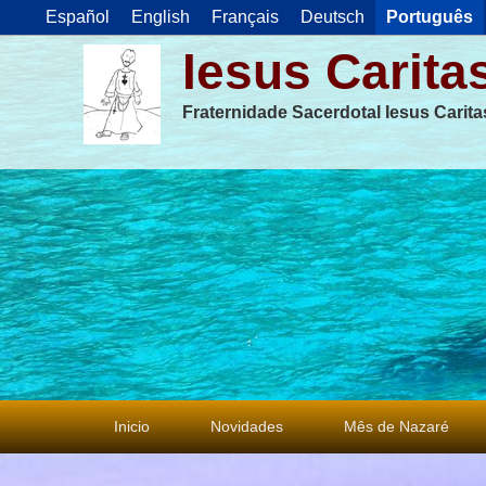
Español
English
Français
Deutsch
Português
Iesus Carita
Fraternidade Sacerdotal Iesus Carit
Menu
Inicio
Novidades
Mês de Nazaré
principal