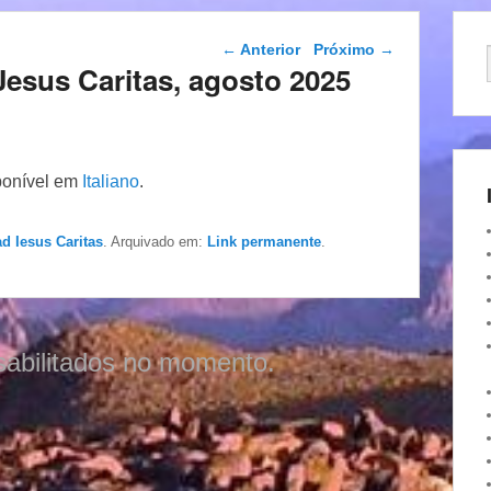
Navegação das
←
Anterior
Próximo
→
postagens
i Jesus Caritas, agosto 2025
ponível em
Italiano
.
ad Iesus Caritas
. Arquivado em:
Link permanente
.
sabilitados no momento.