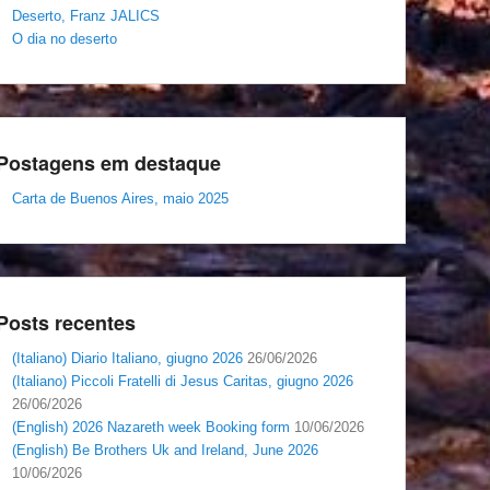
Deserto, Franz JALICS
O dia no deserto
Postagens em destaque
Carta de Buenos Aires, maio 2025
Posts recentes
(Italiano) Diario Italiano, giugno 2026
26/06/2026
(Italiano) Piccoli Fratelli di Jesus Caritas, giugno 2026
26/06/2026
(English) 2026 Nazareth week Booking form
10/06/2026
(English) Be Brothers Uk and Ireland, June 2026
10/06/2026