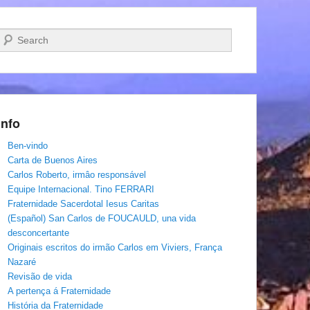
Pesquisar…
Info
Ben-vindo
Carta de Buenos Aires
Carlos Roberto, irmâo responsável
Equipe Internacional. Tino FERRARI
Fraternidade Sacerdotal Iesus Caritas
(Español) San Carlos de FOUCAULD, una vida
desconcertante
Originais escritos do irmão Carlos em Viviers, França
Nazaré
Revisão de vida
A pertença á Fraternidade
História da Fraternidade