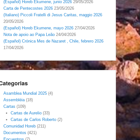
(Español) Horeb Ekumene, junio 2026
29/05/2026
Carta de Pentecostes 2026
23/05/2026
(Italiano) Piccoli Fratelli di Jesus Caritas, maggio 2026
20/05/2026
(Español) Horeb Ekumene, mayo 2026
27/04/2026
Nota de apoio ao Papa Leão
24/04/2026
(Español) Crónica Mes de Nazaret , Chile, febrero 2026
17/04/2026
Categorias
Asamblea Mundial 2025
(4)
Assembléia
(18)
Cartas
(109)
Cartas de Aurelio
(33)
Cartas de Carlos Roberto
(2)
Comunidad Horeb
(211)
Documentos
(421)
Encuentros
(7)