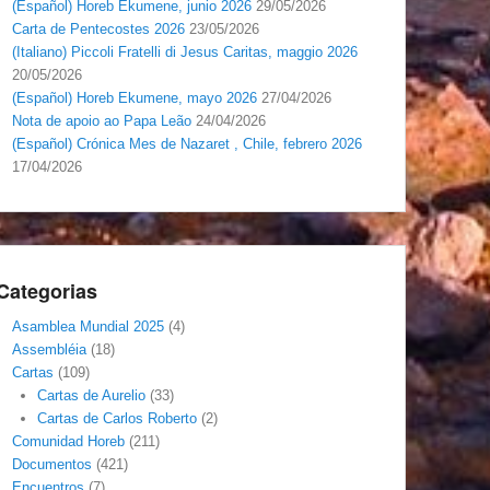
(Español) Horeb Ekumene, junio 2026
29/05/2026
Carta de Pentecostes 2026
23/05/2026
(Italiano) Piccoli Fratelli di Jesus Caritas, maggio 2026
20/05/2026
(Español) Horeb Ekumene, mayo 2026
27/04/2026
Nota de apoio ao Papa Leão
24/04/2026
(Español) Crónica Mes de Nazaret , Chile, febrero 2026
17/04/2026
Categorias
Asamblea Mundial 2025
(4)
Assembléia
(18)
Cartas
(109)
Cartas de Aurelio
(33)
Cartas de Carlos Roberto
(2)
Comunidad Horeb
(211)
Documentos
(421)
Encuentros
(7)