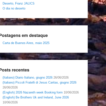
Deserto, Franz JALICS
O dia no deserto
Postagens em destaque
Carta de Buenos Aires, maio 2025
Posts recentes
(Italiano) Diario Italiano, giugno 2026
26/06/2026
(Italiano) Piccoli Fratelli di Jesus Caritas, giugno 2026
26/06/2026
(English) 2026 Nazareth week Booking form
10/06/2026
(English) Be Brothers Uk and Ireland, June 2026
10/06/2026