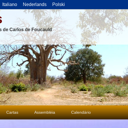
Italiano
Nederlands
Polski
s
as de Carlos de Foucauld
Cartas
Assembléia
Calendário