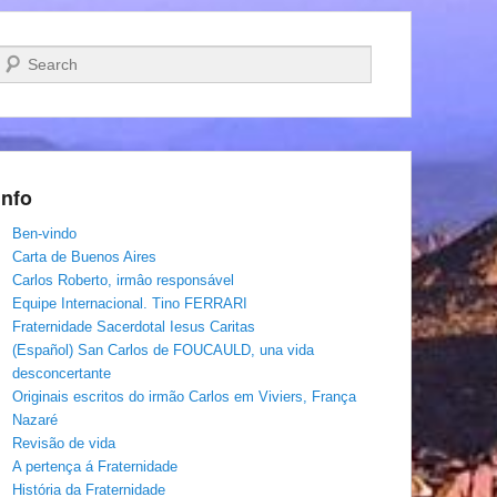
Pesquisar…
Info
Ben-vindo
Carta de Buenos Aires
Carlos Roberto, irmâo responsável
Equipe Internacional. Tino FERRARI
Fraternidade Sacerdotal Iesus Caritas
(Español) San Carlos de FOUCAULD, una vida
desconcertante
Originais escritos do irmão Carlos em Viviers, França
Nazaré
Revisão de vida
A pertença á Fraternidade
História da Fraternidade